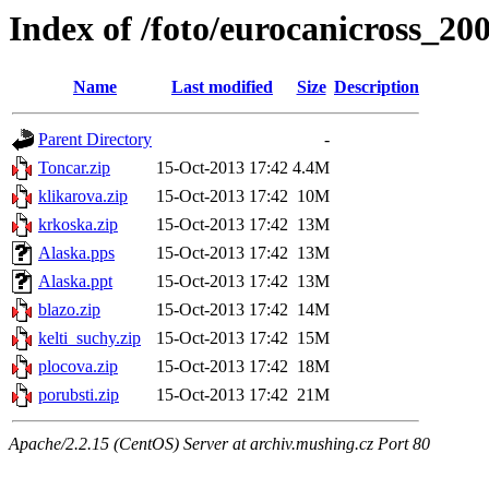
Index of /foto/eurocanicross_20
Name
Last modified
Size
Description
Parent Directory
-
Toncar.zip
15-Oct-2013 17:42
4.4M
klikarova.zip
15-Oct-2013 17:42
10M
krkoska.zip
15-Oct-2013 17:42
13M
Alaska.pps
15-Oct-2013 17:42
13M
Alaska.ppt
15-Oct-2013 17:42
13M
blazo.zip
15-Oct-2013 17:42
14M
kelti_suchy.zip
15-Oct-2013 17:42
15M
plocova.zip
15-Oct-2013 17:42
18M
porubsti.zip
15-Oct-2013 17:42
21M
Apache/2.2.15 (CentOS) Server at archiv.mushing.cz Port 80